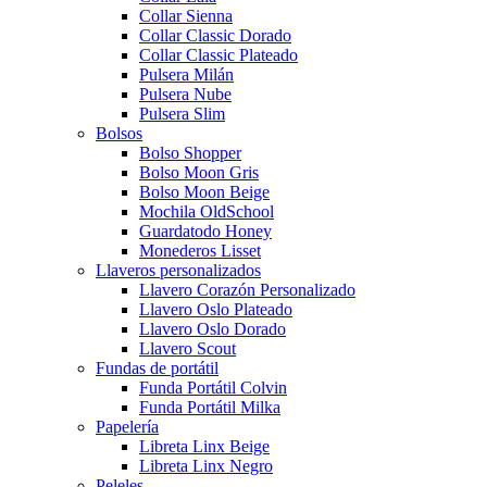
Collar Sienna
Collar Classic Dorado
Collar Classic Plateado
Pulsera Milán
Pulsera Nube
Pulsera Slim
Bolsos
Bolso Shopper
Bolso Moon Gris
Bolso Moon Beige
Mochila OldSchool
Guardatodo Honey
Monederos Lisset
Llaveros personalizados
Llavero Corazón Personalizado
Llavero Oslo Plateado
Llavero Oslo Dorado
Llavero Scout
Fundas de portátil
Funda Portátil Colvin
Funda Portátil Milka
Papelería
Libreta Linx Beige
Libreta Linx Negro
Peleles