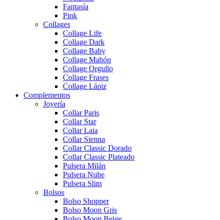
Fantasía
Pink
Collages
Collage Life
Collage Dark
Collage Baby
Collage Mahón
Collage Orgullo
Collage Frases
Collage Lápiz
Complementos
Joyería
Collar Paris
Collar Star
Collar Laia
Collar Sienna
Collar Classic Dorado
Collar Classic Plateado
Pulsera Milán
Pulsera Nube
Pulsera Slim
Bolsos
Bolso Shopper
Bolso Moon Gris
Bolso Moon Beige