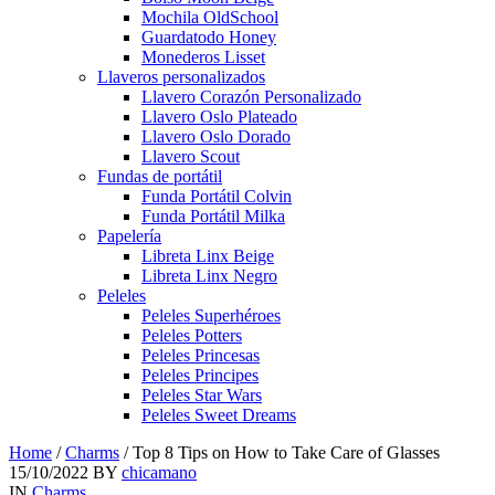
Mochila OldSchool
Guardatodo Honey
Monederos Lisset
Llaveros personalizados
Llavero Corazón Personalizado
Llavero Oslo Plateado
Llavero Oslo Dorado
Llavero Scout
Fundas de portátil
Funda Portátil Colvin
Funda Portátil Milka
Papelería
Libreta Linx Beige
Libreta Linx Negro
Peleles
Peleles Superhéroes
Peleles Potters
Peleles Princesas
Peleles Principes
Peleles Star Wars
Peleles Sweet Dreams
Home
/
Charms
/
Top 8 Tips on How to Take Care of Glasses
15/10/2022
BY
chicamano
IN
Charms