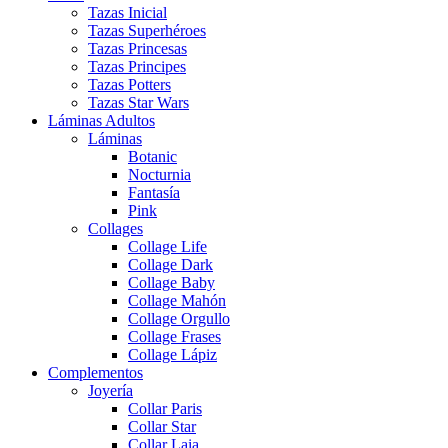
Tazas Inicial
Tazas Superhéroes
Tazas Princesas
Tazas Principes
Tazas Potters
Tazas Star Wars
Láminas Adultos
Láminas
Botanic
Nocturnia
Fantasía
Pink
Collages
Collage Life
Collage Dark
Collage Baby
Collage Mahón
Collage Orgullo
Collage Frases
Collage Lápiz
Complementos
Joyería
Collar Paris
Collar Star
Collar Laia