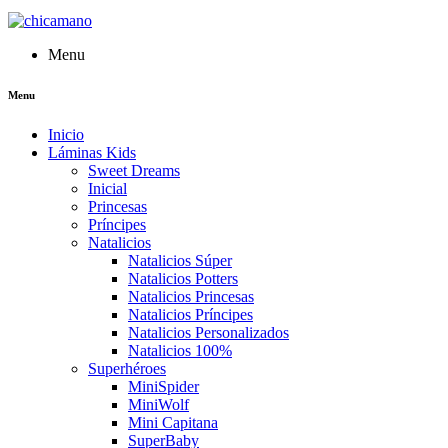
Menu
Menu
Inicio
Láminas Kids
Sweet Dreams
Inicial
Princesas
Príncipes
Natalicios
Natalicios Súper
Natalicios Potters
Natalicios Princesas
Natalicios Príncipes
Natalicios Personalizados
Natalicios 100%
Superhéroes
MiniSpider
MiniWolf
Mini Capitana
SuperBaby