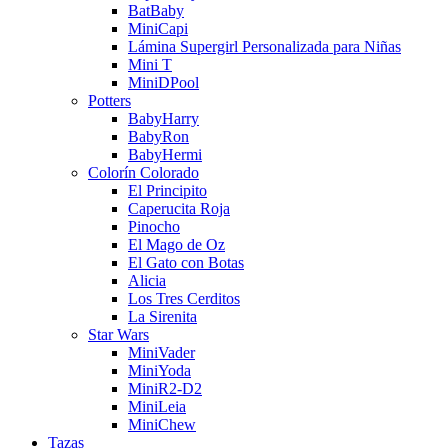
BatBaby
MiniCapi
Lámina Supergirl Personalizada para Niñas
Mini T
MiniDPool
Potters
BabyHarry
BabyRon
BabyHermi
Colorín Colorado
El Principito
Caperucita Roja
Pinocho
El Mago de Oz
El Gato con Botas
Alicia
Los Tres Cerditos
La Sirenita
Star Wars
MiniVader
MiniYoda
MiniR2-D2
MiniLeia
MiniChew
Tazas