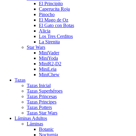
El Principito
Caperucita Roja
Pinocho
El Mago de Oz
El Gato con Botas
Alicia
Los Tres Cerditos
La Sirenita
Star Wars
MiniVader
MiniYoda
MiniR2-D2
MiniLeia
MiniChew
Tazas
Tazas Inicial
Tazas Superhéroes
Tazas Princesas
Tazas Principes
Tazas Potters
Tazas Star Wars
Láminas Adultos
Láminas
Botanic
Nocturnia