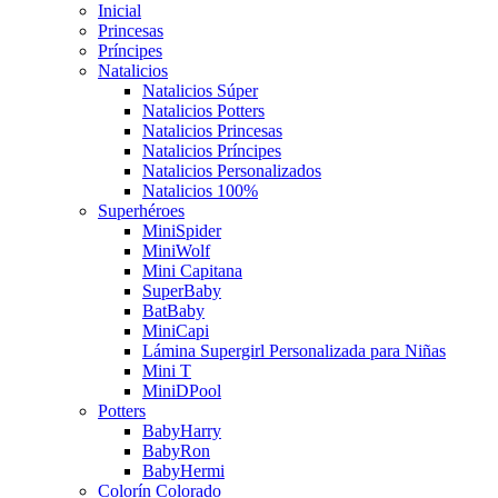
Inicial
Princesas
Príncipes
Natalicios
Natalicios Súper
Natalicios Potters
Natalicios Princesas
Natalicios Príncipes
Natalicios Personalizados
Natalicios 100%
Superhéroes
MiniSpider
MiniWolf
Mini Capitana
SuperBaby
BatBaby
MiniCapi
Lámina Supergirl Personalizada para Niñas
Mini T
MiniDPool
Potters
BabyHarry
BabyRon
BabyHermi
Colorín Colorado