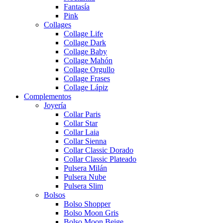
Fantasía
Pink
Collages
Collage Life
Collage Dark
Collage Baby
Collage Mahón
Collage Orgullo
Collage Frases
Collage Lápiz
Complementos
Joyería
Collar Paris
Collar Star
Collar Laia
Collar Sienna
Collar Classic Dorado
Collar Classic Plateado
Pulsera Milán
Pulsera Nube
Pulsera Slim
Bolsos
Bolso Shopper
Bolso Moon Gris
Bolso Moon Beige