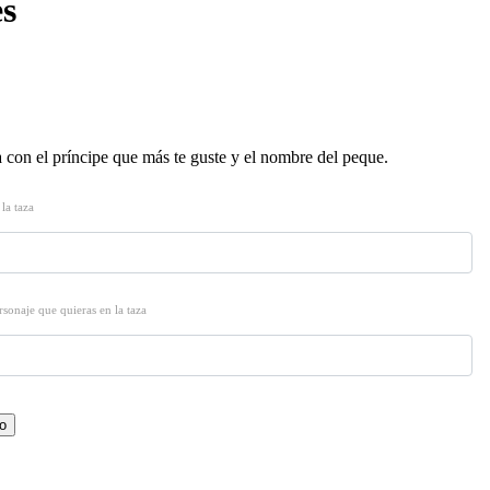
es
 con el príncipe que más te guste y el nombre del peque.
la taza
sonaje que quieras en la taza
to