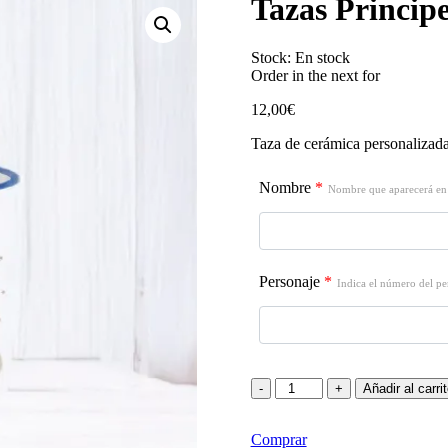
Tazas Princip
Stock:
En stock
Order in the next
for
12,00
€
Taza de cerámica personalizada
Nombre
*
Nombre que aparecerá en 
Personaje
*
Indica el número del per
Añadir al carri
Comprar