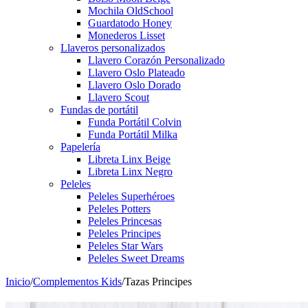
Mochila OldSchool
Guardatodo Honey
Monederos Lisset
Llaveros personalizados
Llavero Corazón Personalizado
Llavero Oslo Plateado
Llavero Oslo Dorado
Llavero Scout
Fundas de portátil
Funda Portátil Colvin
Funda Portátil Milka
Papelería
Libreta Linx Beige
Libreta Linx Negro
Peleles
Peleles Superhéroes
Peleles Potters
Peleles Princesas
Peleles Principes
Peleles Star Wars
Peleles Sweet Dreams
Inicio
/
Complementos Kids
/
Tazas Principes