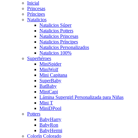
Inicial
Princesas
Príncipes
Natalicios
Natalicios Súper
Natalicios Potters
Natalicios Princesas
Natalicios Príncipes
Natalicios Personalizados
Natalicios 100%
Superhéroes
MiniSpider
MiniWolf
Mini Capitana
SuperBaby
BatBaby
MiniCapi
Lámina Supergirl Personalizada para Niñas
Mini T
MiniDPool
Potters
BabyHarry
BabyRon
BabyHermi
Colorín Colorado