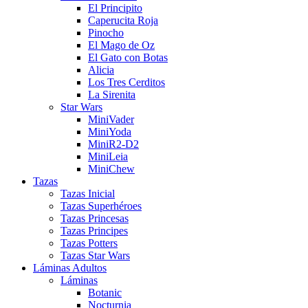
El Principito
Caperucita Roja
Pinocho
El Mago de Oz
El Gato con Botas
Alicia
Los Tres Cerditos
La Sirenita
Star Wars
MiniVader
MiniYoda
MiniR2-D2
MiniLeia
MiniChew
Tazas
Tazas Inicial
Tazas Superhéroes
Tazas Princesas
Tazas Principes
Tazas Potters
Tazas Star Wars
Láminas Adultos
Láminas
Botanic
Nocturnia