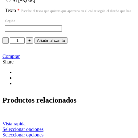
SI
[+3,00€]
Texto
*
Escribe el texto que quieras que aparezca en el collar según el diseño que has
elegido
Añadir al carrito
Comprar
Share
Productos relacionados
Vista rápida
Seleccionar opciones
Seleccionar opciones