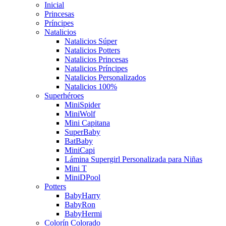
Inicial
Princesas
Príncipes
Natalicios
Natalicios Súper
Natalicios Potters
Natalicios Princesas
Natalicios Príncipes
Natalicios Personalizados
Natalicios 100%
Superhéroes
MiniSpider
MiniWolf
Mini Capitana
SuperBaby
BatBaby
MiniCapi
Lámina Supergirl Personalizada para Niñas
Mini T
MiniDPool
Potters
BabyHarry
BabyRon
BabyHermi
Colorín Colorado