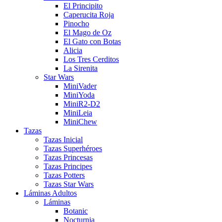
El Principito
Caperucita Roja
Pinocho
El Mago de Oz
El Gato con Botas
Alicia
Los Tres Cerditos
La Sirenita
Star Wars
MiniVader
MiniYoda
MiniR2-D2
MiniLeia
MiniChew
Tazas
Tazas Inicial
Tazas Superhéroes
Tazas Princesas
Tazas Principes
Tazas Potters
Tazas Star Wars
Láminas Adultos
Láminas
Botanic
Nocturnia