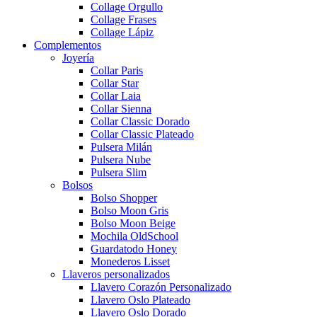
Collage Orgullo
Collage Frases
Collage Lápiz
Complementos
Joyería
Collar Paris
Collar Star
Collar Laia
Collar Sienna
Collar Classic Dorado
Collar Classic Plateado
Pulsera Milán
Pulsera Nube
Pulsera Slim
Bolsos
Bolso Shopper
Bolso Moon Gris
Bolso Moon Beige
Mochila OldSchool
Guardatodo Honey
Monederos Lisset
Llaveros personalizados
Llavero Corazón Personalizado
Llavero Oslo Plateado
Llavero Oslo Dorado