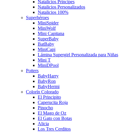
Natalicios Príncipes
Natalicios Personalizados
Natalicios 100%
Superhéroes
MiniSpider
MiniWolf
Mini Capitana
SuperBaby
BatBaby
MiniCapi
Lámina Supergirl Personalizada para Niñas
Mini T
MiniDPool
Potters
BabyHarry
BabyRon
BabyHermi
Colorín Colorado
El Principito
Caperucita Roja
Pinocho
El Mago de Oz
El Gato con Botas
Alicia
Los Tres Cerditos