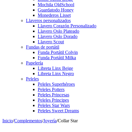
Mochila OldSchool
Guardatodo Honey
Monederos Lisset
Llaveros personalizados
Llavero Corazón Personalizado
Llavero Oslo Plateado
Llavero Oslo Dorado
Llavero Scout
Fundas de portátil
Funda Portátil Colvin
Funda Portátil Milka
Papelería
Libreta Linx Beige
Libreta Linx Negro
Peleles
Peleles Superhéroes
Peleles Potters
Peleles Princesas
Peleles Principes
Peleles Star Wars
Peleles Sweet Dreams
Inicio
/
Complementos
/
Joyería
/
Collar Star