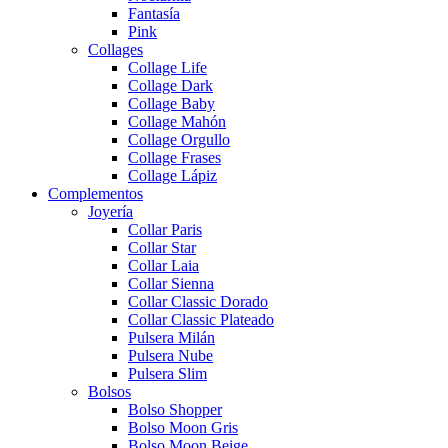
Fantasía
Pink
Collages
Collage Life
Collage Dark
Collage Baby
Collage Mahón
Collage Orgullo
Collage Frases
Collage Lápiz
Complementos
Joyería
Collar Paris
Collar Star
Collar Laia
Collar Sienna
Collar Classic Dorado
Collar Classic Plateado
Pulsera Milán
Pulsera Nube
Pulsera Slim
Bolsos
Bolso Shopper
Bolso Moon Gris
Bolso Moon Beige