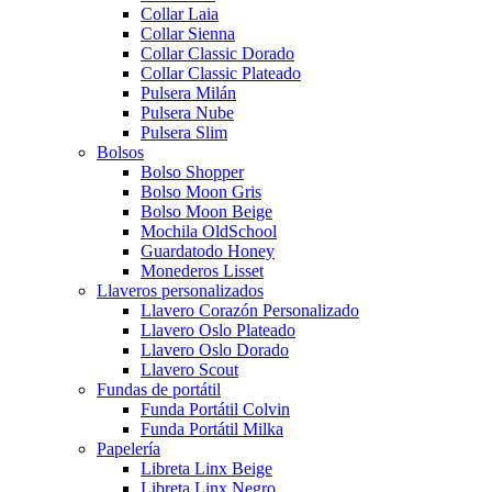
Collar Laia
Collar Sienna
Collar Classic Dorado
Collar Classic Plateado
Pulsera Milán
Pulsera Nube
Pulsera Slim
Bolsos
Bolso Shopper
Bolso Moon Gris
Bolso Moon Beige
Mochila OldSchool
Guardatodo Honey
Monederos Lisset
Llaveros personalizados
Llavero Corazón Personalizado
Llavero Oslo Plateado
Llavero Oslo Dorado
Llavero Scout
Fundas de portátil
Funda Portátil Colvin
Funda Portátil Milka
Papelería
Libreta Linx Beige
Libreta Linx Negro