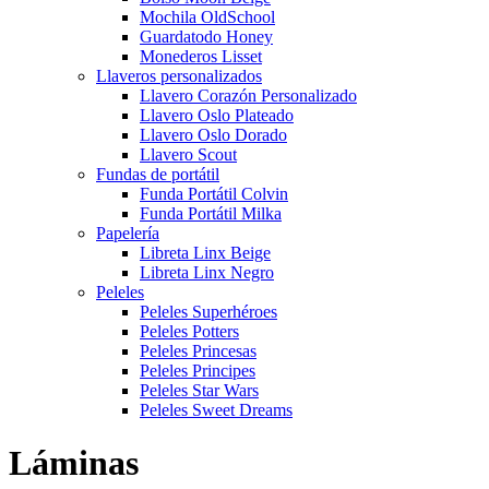
Mochila OldSchool
Guardatodo Honey
Monederos Lisset
Llaveros personalizados
Llavero Corazón Personalizado
Llavero Oslo Plateado
Llavero Oslo Dorado
Llavero Scout
Fundas de portátil
Funda Portátil Colvin
Funda Portátil Milka
Papelería
Libreta Linx Beige
Libreta Linx Negro
Peleles
Peleles Superhéroes
Peleles Potters
Peleles Princesas
Peleles Principes
Peleles Star Wars
Peleles Sweet Dreams
Láminas