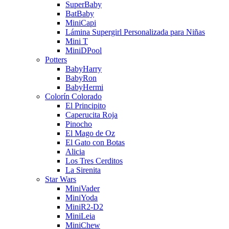
SuperBaby
BatBaby
MiniCapi
Lámina Supergirl Personalizada para Niñas
Mini T
MiniDPool
Potters
BabyHarry
BabyRon
BabyHermi
Colorín Colorado
El Principito
Caperucita Roja
Pinocho
El Mago de Oz
El Gato con Botas
Alicia
Los Tres Cerditos
La Sirenita
Star Wars
MiniVader
MiniYoda
MiniR2-D2
MiniLeia
MiniChew