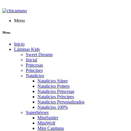
Menu
Menu
Inicio
Láminas Kids
Sweet Dreams
Inicial
Princesas
Príncipes
Natalicios
Natalicios Súper
Natalicios Potters
Natalicios Princesas
Natalicios Príncipes
Natalicios Personalizados
Natalicios 100%
Superhéroes
MiniSpider
MiniWolf
Mini Capitana