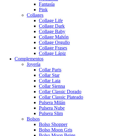
Fantasía
Pink
Collages
Collage Life
Collage Dark
Collage Baby
Collage Mahón
Collage Orgullo
Collage Frases
Collage Lápiz
Complementos
Joyería
Collar Paris
Collar Star
Collar Laia
Collar Sienna
Collar Classic Dorado
Collar Classic Plateado
Pulsera Milán
Pulsera Nube
Pulsera Slim
Bolsos
Bolso Shopper
Bolso Moon Gris
Bolso Moon Beige