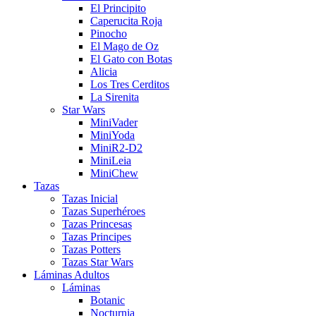
El Principito
Caperucita Roja
Pinocho
El Mago de Oz
El Gato con Botas
Alicia
Los Tres Cerditos
La Sirenita
Star Wars
MiniVader
MiniYoda
MiniR2-D2
MiniLeia
MiniChew
Tazas
Tazas Inicial
Tazas Superhéroes
Tazas Princesas
Tazas Principes
Tazas Potters
Tazas Star Wars
Láminas Adultos
Láminas
Botanic
Nocturnia