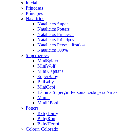
Inicial
Princesas
Príncipes
Natalicios
Natalicios Súper
Natalicios Potters
Natalicios Princesas
Natalicios Príncipes
Natalicios Personalizados
Natalicios 100%
Superhéroes
MiniSpider
MiniWolf
Mini Capitana
SuperBaby
BatBaby
MiniCapi
Lámina Supergirl Personalizada para Niñas
Mini T
MiniDPool
Potters
BabyHarry
BabyRon
BabyHermi
Colorín Colorado