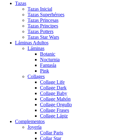
Tazas
Tazas Inicial
Tazas Superhéroes
Tazas Princesas
Tazas Principes
Tazas Potters
Tazas Star Wars
Láminas Adultos
Láminas
Botanic
Nocturnia
Fantasía
Pink
Collages
Collage Life
Collage Dark
Collage Baby
Collage Mahón
Collage Orgullo
Collage Frases
Collage Lápiz
Complementos
Joyería
Collar Paris
Collar Star