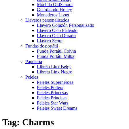
Mochila OldSchool
Guardatodo Honey
Monederos Lisset
Llaveros personalizados
Llavero Corazón Personalizado
Llavero Oslo Plateado
Llavero Oslo Dorado
Llavero Scout
Fundas de portátil
Funda Portátil Colvin
Funda Portátil Milka
Papelería
Libreta Linx Beige
Libreta Linx Negro
Peleles
Peleles Superhéroes
Peleles Potters
Peleles Princesas
Peleles Principes
Peleles Star Wars
Peleles Sweet Dreams
Tag: Charms