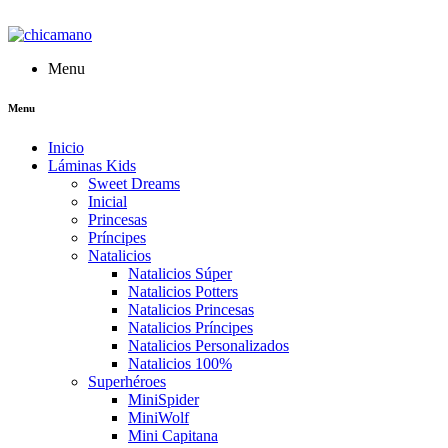
Menu
Menu
Inicio
Láminas Kids
Sweet Dreams
Inicial
Princesas
Príncipes
Natalicios
Natalicios Súper
Natalicios Potters
Natalicios Princesas
Natalicios Príncipes
Natalicios Personalizados
Natalicios 100%
Superhéroes
MiniSpider
MiniWolf
Mini Capitana