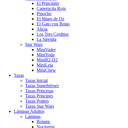
El Principito
Caperucita Roja
Pinocho
El Mago de Oz
El Gato con Botas
Alicia
Los Tres Cerditos
La Sirenita
Star Wars
MiniVader
MiniYoda
MiniR2-D2
MiniLeia
MiniChew
Tazas
Tazas Inicial
Tazas Superhéroes
Tazas Princesas
Tazas Principes
Tazas Potters
Tazas Star Wars
Láminas Adultos
Láminas
Botanic
Nocturnia