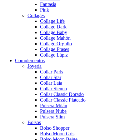
Fantasía
Pink
Collages
Collage Life
Collage Dark
Collage Baby
Collage Mahón
Collage Orgullo
Collage Frases
Collage Lápiz
Complementos
Joyería
Collar Paris
Collar Star
Collar Laia
Collar Sienna
Collar Classic Dorado
Collar Classic Plateado
Pulsera Milán
Pulsera Nube
Pulsera Slim
Bolsos
Bolso Shopper
Bolso Moon Gris
Bolso Moon Beige