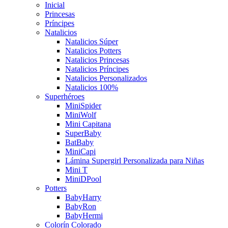
Inicial
Princesas
Príncipes
Natalicios
Natalicios Súper
Natalicios Potters
Natalicios Princesas
Natalicios Príncipes
Natalicios Personalizados
Natalicios 100%
Superhéroes
MiniSpider
MiniWolf
Mini Capitana
SuperBaby
BatBaby
MiniCapi
Lámina Supergirl Personalizada para Niñas
Mini T
MiniDPool
Potters
BabyHarry
BabyRon
BabyHermi
Colorín Colorado