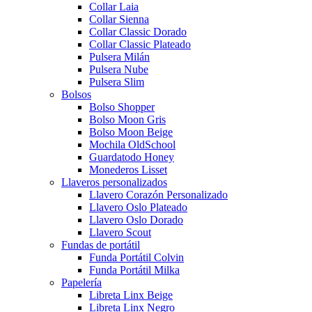
Collar Laia
Collar Sienna
Collar Classic Dorado
Collar Classic Plateado
Pulsera Milán
Pulsera Nube
Pulsera Slim
Bolsos
Bolso Shopper
Bolso Moon Gris
Bolso Moon Beige
Mochila OldSchool
Guardatodo Honey
Monederos Lisset
Llaveros personalizados
Llavero Corazón Personalizado
Llavero Oslo Plateado
Llavero Oslo Dorado
Llavero Scout
Fundas de portátil
Funda Portátil Colvin
Funda Portátil Milka
Papelería
Libreta Linx Beige
Libreta Linx Negro