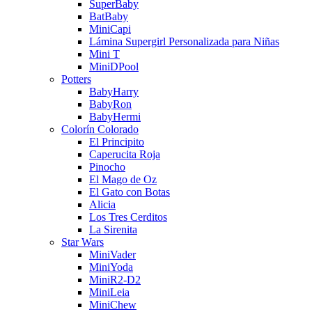
SuperBaby
BatBaby
MiniCapi
Lámina Supergirl Personalizada para Niñas
Mini T
MiniDPool
Potters
BabyHarry
BabyRon
BabyHermi
Colorín Colorado
El Principito
Caperucita Roja
Pinocho
El Mago de Oz
El Gato con Botas
Alicia
Los Tres Cerditos
La Sirenita
Star Wars
MiniVader
MiniYoda
MiniR2-D2
MiniLeia
MiniChew