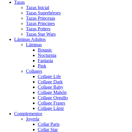
Tazas
Tazas Inicial
Tazas Superhéroes
Tazas Princesas
Tazas Principes
Tazas Potters
Tazas Star Wars
Láminas Adultos
Láminas
Botanic
Nocturnia
Fantasía
Pink
Collages
Collage Life
Collage Dark
Collage Baby
Collage Mahón
Collage Orgullo
Collage Frases
Collage Lápiz
Complementos
Joyería
Collar Paris
Collar Star