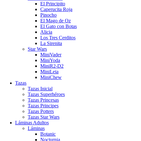
El Principito
Caperucita Roja
Pinocho
El Mago de Oz
El Gato con Botas
Alicia
Los Tres Cerditos
La Sirenita
Star Wars
MiniVader
MiniYoda
MiniR2-D2
MiniLeia
MiniChew
Tazas
Tazas Inicial
Tazas Superhéroes
Tazas Princesas
Tazas Principes
Tazas Potters
Tazas Star Wars
Láminas Adultos
Láminas
Botanic
Nocturnia