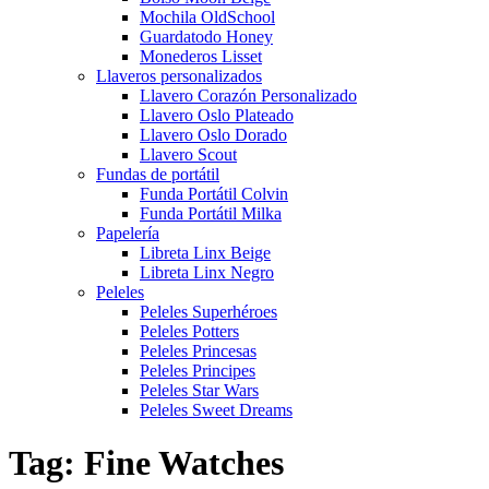
Mochila OldSchool
Guardatodo Honey
Monederos Lisset
Llaveros personalizados
Llavero Corazón Personalizado
Llavero Oslo Plateado
Llavero Oslo Dorado
Llavero Scout
Fundas de portátil
Funda Portátil Colvin
Funda Portátil Milka
Papelería
Libreta Linx Beige
Libreta Linx Negro
Peleles
Peleles Superhéroes
Peleles Potters
Peleles Princesas
Peleles Principes
Peleles Star Wars
Peleles Sweet Dreams
Tag: Fine Watches