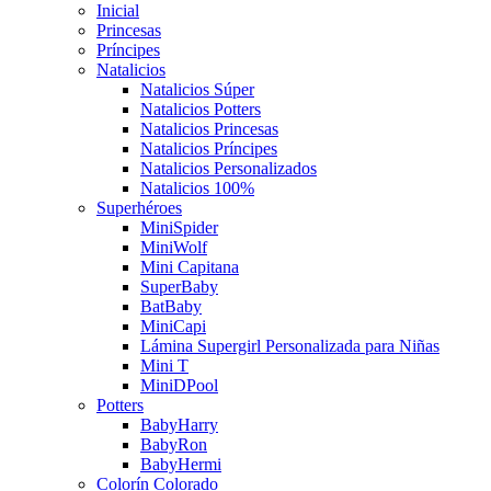
Inicial
Princesas
Príncipes
Natalicios
Natalicios Súper
Natalicios Potters
Natalicios Princesas
Natalicios Príncipes
Natalicios Personalizados
Natalicios 100%
Superhéroes
MiniSpider
MiniWolf
Mini Capitana
SuperBaby
BatBaby
MiniCapi
Lámina Supergirl Personalizada para Niñas
Mini T
MiniDPool
Potters
BabyHarry
BabyRon
BabyHermi
Colorín Colorado