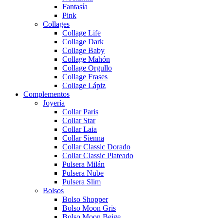
Fantasía
Pink
Collages
Collage Life
Collage Dark
Collage Baby
Collage Mahón
Collage Orgullo
Collage Frases
Collage Lápiz
Complementos
Joyería
Collar Paris
Collar Star
Collar Laia
Collar Sienna
Collar Classic Dorado
Collar Classic Plateado
Pulsera Milán
Pulsera Nube
Pulsera Slim
Bolsos
Bolso Shopper
Bolso Moon Gris
Bolso Moon Beige